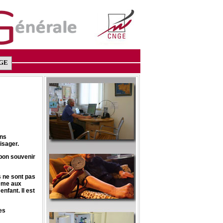
GE
ins
isager.
 bon souvenir
 ne sont pas
lème aux
enfant. Il est
es