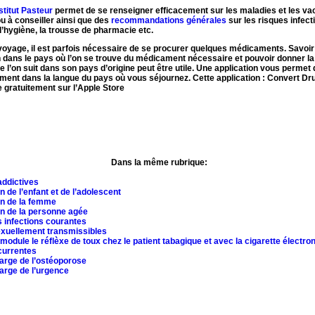
stitut Pasteur
permet de se renseigner efficacement sur les maladies et les va
ou à conseiller ainsi que des
recommandations générales
sur les risques infect
’hygiène, la trousse de pharmacie etc.
oyage, il est parfois nécessaire de se procurer quelques médicaments. Savoir 
dans le pays où l’on se trouve du médicament nécessaire et pouvoir donner la
e l’on suit dans son pays d’origine peut être utile. Une application vous permet 
ment dans la langue du pays où vous séjournez. Cette application : Convert D
e gratuitement sur l’Apple Store
Dans la même rubrique:
addictives
n de l’enfant et de l’adolescent
on de la femme
on de la personne agée
 infections courantes
exuellement transmissibles
 module le réflèxe de toux chez le patient tabagique et avec la cigarette électro
currentes
arge de l’ostéoporose
arge de l’urgence