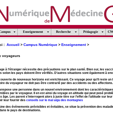
Campus
Enseignement
Recherche
Pédagogie
CN
ci :
Accueil
>
Campus Numérique
>
Enseignement
>
x voyageurs
age à l’étranger nécessite des précautions sur le plan santé. Bien sur, les vacc
elon les pays doivent être vérifiés. D’autres situations sont également à env
écouverte de nouveaux horizons est enrichissant. Ce voyage pour qu’il reste un
re du voyageur ne doit pas être contrarié par des accidents ou des affections.
anspose une personne dans un nouvel environnement dont les caractéristiques
milées par le voyageur. Il en est ainsi du voyage en altitude qui peut posé prob
 âge. Les parent s’interrogent alors à juste titre sur l’effet de l’altitude sur leur 
oir leur fournir des
conseils sur le mal aigu des montagnes
ne des évènements prévisibles et évitables, se situe la prévention des maladi
ans le pays de destinations.