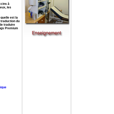
ccins à
ieux, les
quelle est la
 traduction du
de traduire
rugs Premium
nique