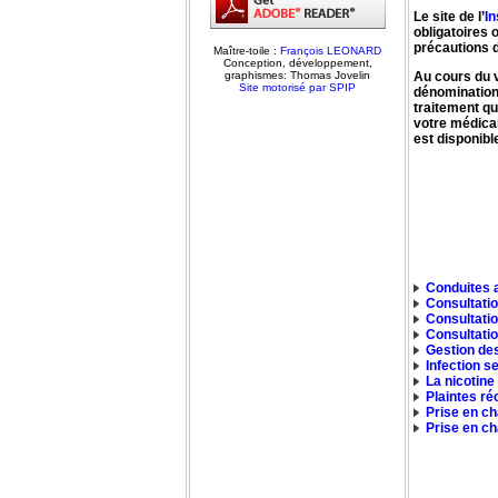
Le site de l’
In
obligatoires 
précautions d
Maître-toile :
François LEONARD
Conception, développement,
graphismes: Thomas Jovelin
Au cours du v
Site motorisé par SPIP
dénomination 
traitement qu
votre médica
est disponibl
Conduites 
Consultatio
Consultati
Consultati
Gestion des
Infection s
La nicotine
Plaintes ré
Prise en ch
Prise en ch