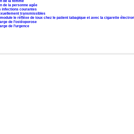
on de la femme
on de la personne agée
 infections courantes
exuellement transmissibles
 module le réflèxe de toux chez le patient tabagique et avec la cigarette électro
arge de l’ostéoporose
arge de l’urgence