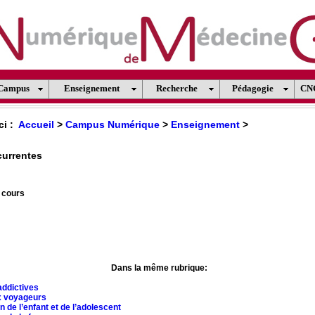
Campus
Enseignement
Recherche
Pédagogie
CN
ci :
Accueil
>
Campus Numérique
>
Enseignement
>
currentes
 cours
Dans la même rubrique:
addictives
x voyageurs
n de l’enfant et de l’adolescent