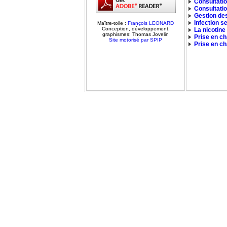
Consultati
Consultati
Gestion des
Infection s
Maître-toile :
François LEONARD
Conception, développement,
La nicotine
graphismes: Thomas Jovelin
Prise en ch
Site motorisé par SPIP
Prise en ch